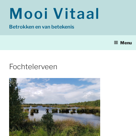
Ga
Mooi Vitaal
naar
de
inhoud
Betrokken en van betekenis
Menu
Fochtelerveen