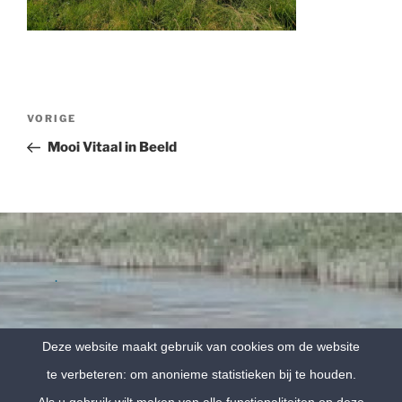
Bericht
Vorig
VORIGE
navigatie
bericht
Mooi Vitaal in Beeld
.
Deze website maakt gebruik van cookies om de website
te verbeteren: om anonieme statistieken bij te houden.
Mooi Vitaal, De Drift 20, Hooghalen, T+31 (0) 611001159
Als u gebruik wilt maken van alle functionaliteiten op deze