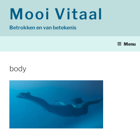
Ga
Mooi Vitaal
naar
de
inhoud
Betrokken en van betekenis
Menu
body