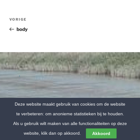
Bericht
Vorig
VORIGE
navigatie
bericht
body
.
Deze website maakt gebruik van cookies om de website
Mooi Vitaal, De Drift 20, Hooghalen, T+31 (0) 611001159
te verbeteren: om anonieme statistieken bij te houden.
.
Als u gebruik wilt maken van alle functionaliteiten op deze
website, klik dan op akkoord.
Akkoord