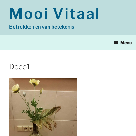
Ga
Mooi Vitaal
naar
de
inhoud
Betrokken en van betekenis
Menu
Deco1