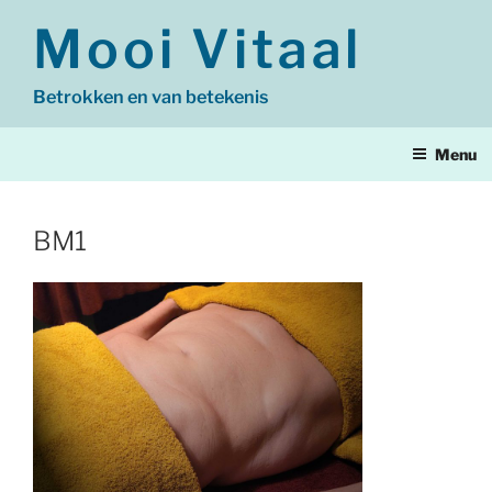
Ga
Mooi Vitaal
naar
de
inhoud
Betrokken en van betekenis
Menu
BM1