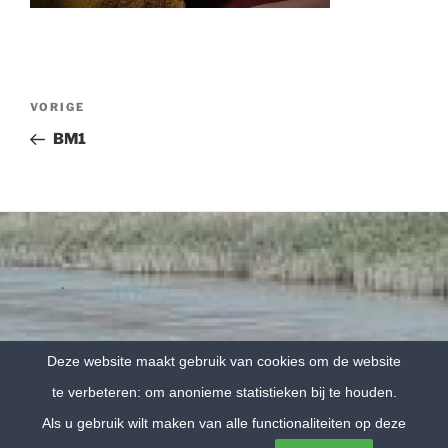
Bericht
Vorig
VORIGE
navigatie
bericht
BM1
.
Deze website maakt gebruik van cookies om de website
te verbeteren: om anonieme statistieken bij te houden.
Mooi Vitaal, De Drift 20, Hooghalen, T+31 (0) 611001159
Als u gebruik wilt maken van alle functionaliteiten op deze
.