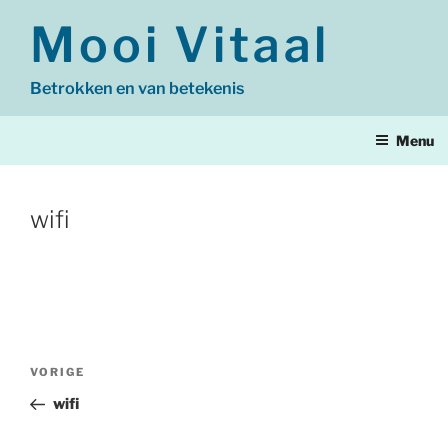
Ga
Mooi Vitaal
naar
de
inhoud
Betrokken en van betekenis
Menu
wifi
Bericht
Vorig
VORIGE
navigatie
bericht
wifi