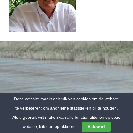
.
Mooi Vitaal, De Drift 20, Hooghalen, T+31 (0) 611001159
Deze website maakt gebruik van cookies om de website
.
te verbeteren: om anonieme statistieken bij te houden.
Als u gebruik wilt maken van alle functionaliteiten op deze
website, klik dan op akkoord.
Akkoord