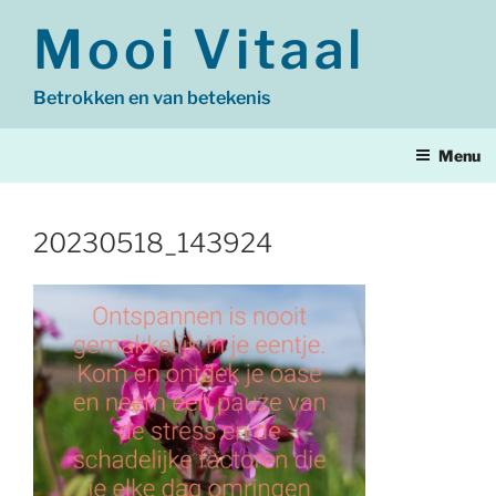
Ga
Mooi Vitaal
naar
de
inhoud
Betrokken en van betekenis
Menu
20230518_143924