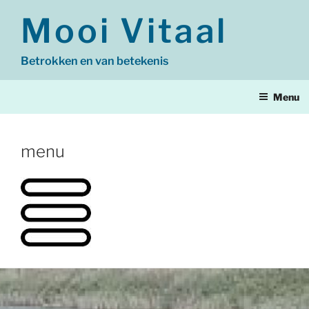
Ga
Mooi Vitaal
naar
de
inhoud
Betrokken en van betekenis
Menu
menu