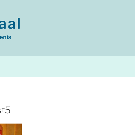
aal
enis
st5