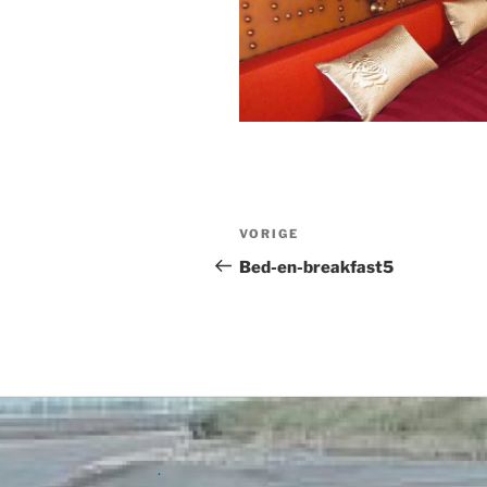
Bericht
Vorig
VORIGE
navigatie
bericht
Bed-en-breakfast5
.