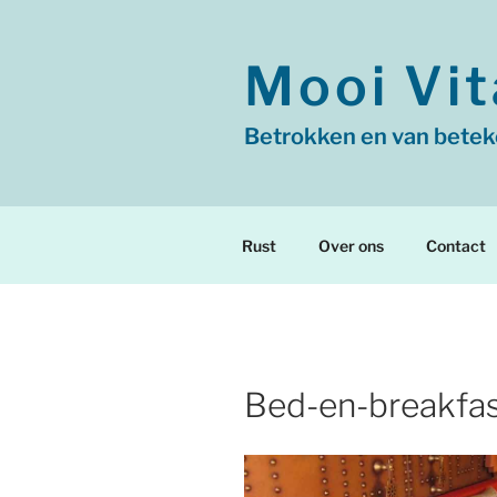
Ga
naar
de
Mooi Vit
inhoud
Betrokken en van betek
Rust
Over ons
Contact
Bed-en-breakfa