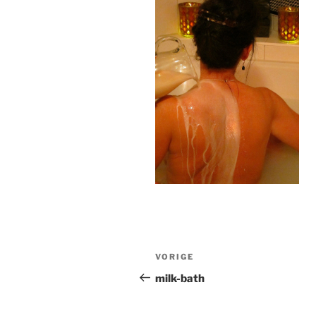
Bericht
Vorig
VORIGE
navigatie
bericht
milk-bath