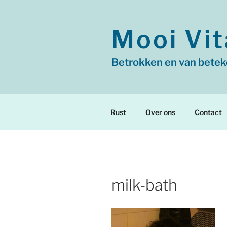
Ga
naar
de
Mooi Vit
inhoud
Betrokken en van betek
Rust
Over ons
Contact
milk-bath